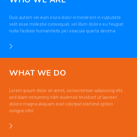
Duis autem vel eum iriure dolor in hendrerit in vulputate
velit esse molestie consequat, vel illum dolore eu feugiat
nulla facilisis humanitatis per seacula quarta decima.
WHAT WE DO
Lorem ipsum dolor sit amet, consectetuer adipiscing elit,
sed diam nonummy nibh euismod tincidunt ut laoreet
dolore magna aliquam erat volutpat eleifend option
congue nihil.