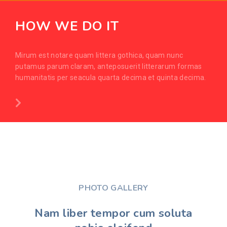
HOW WE DO IT
Mirum est notare quam littera gothica, quam nunc
putamus parum claram, anteposuerit litterarum formas
humanitatis per seacula quarta decima et quinta decima.
PHOTO GALLERY
Nam liber tempor cum soluta